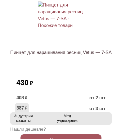
ХИТ
Пинцет для наращивания ресниц Vetus — 7-SA
430
₽
408
от 2 шт
₽
387
от 3 шт
₽
Индустрия
Мед.
красоты
учреждение
Нашли дешевле?