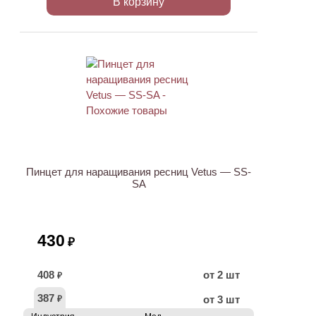
В корзину
ХИТ
Пинцет для наращивания ресниц Vetus — SS-
SA
430
₽
408
от 2 шт
₽
387
от 3 шт
₽