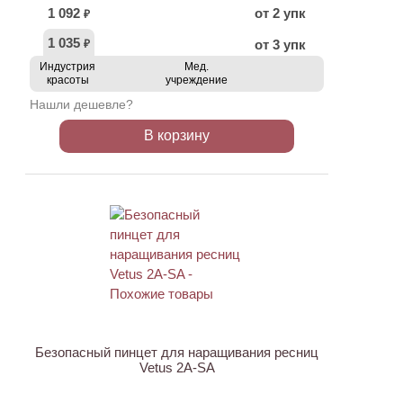
1 092
от 2 упк
₽
1 035
от 3 упк
₽
Индустрия
Мед.
красоты
учреждение
Нашли дешевле?
В корзину
ХИТ
Безопасный пинцет для наращивания ресниц
Vetus 2A-SA