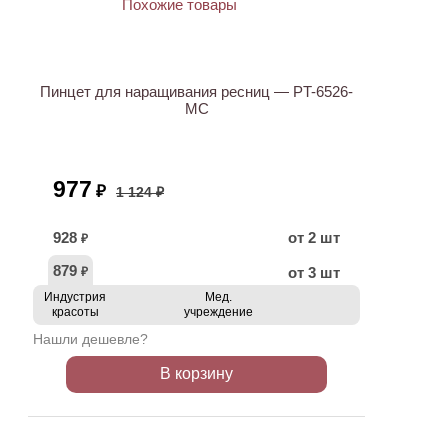
АКЦИЯ
Пинцет для наращивания ресниц — PT-6526-
MC
977
₽
1 124 ₽
928
от 2 шт
₽
879
от 3 шт
₽
Индустрия
Мед.
красоты
учреждение
Нашли дешевле?
В корзину