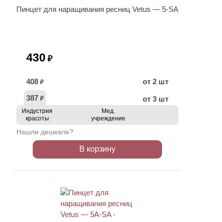
Пинцет для наращивания ресниц Vetus — 5-SA
430
₽
408
от 2 шт
₽
387
от 3 шт
₽
Индустрия
Мед.
красоты
учреждение
Нашли дешевле?
В корзину