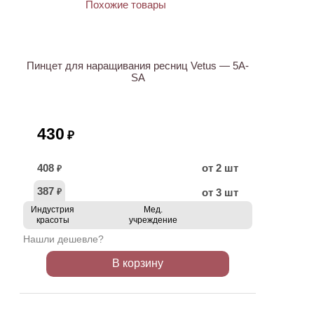
ХИТ
Пинцет для наращивания ресниц Vetus — 5A-
SA
430
₽
408
от 2 шт
₽
387
от 3 шт
₽
Индустрия
Мед.
красоты
учреждение
Нашли дешевле?
В корзину