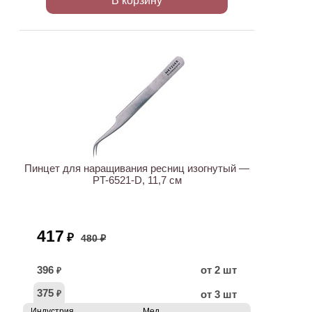
В корзину
АКЦИЯ
Пинцет для наращивания ресниц изогнутый —
PT-6521-D, 11,7 см
417
₽
480 ₽
396
от 2 шт
₽
375
от 3 шт
₽
Индустрия
Мед.