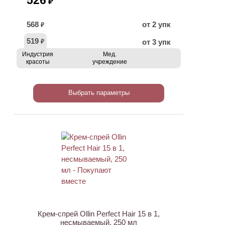
526
₽
568
от 2 упк
₽
519
от 3 упк
₽
Индустрия
Мед.
красоты
учреждение
Выбрать параметры
ХИТ
Крем-спрей Ollin Perfect Hair 15 в 1,
несмываемый, 250 мл