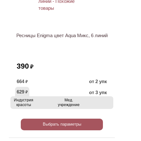
Ресницы Enigma цвет Aqua Микс, 6 линий
390
₽
664
от 2 упк
₽
629
от 3 упк
₽
Индустрия
Мед.
красоты
учреждение
Выбрать параметры