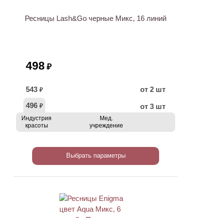
Ресницы Lash&Go черные Микс, 16 линий
498
₽
543
от 2 шт
₽
496
от 3 шт
₽
Индустрия
Мед.
красоты
учреждение
Выбрать параметры