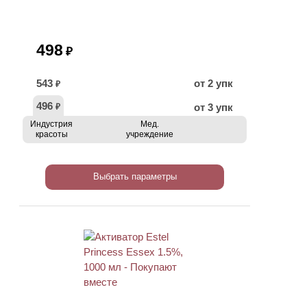
498
₽
543
от 2 упк
₽
496
от 3 упк
₽
Индустрия
Мед.
красоты
учреждение
Выбрать параметры
ХИТ