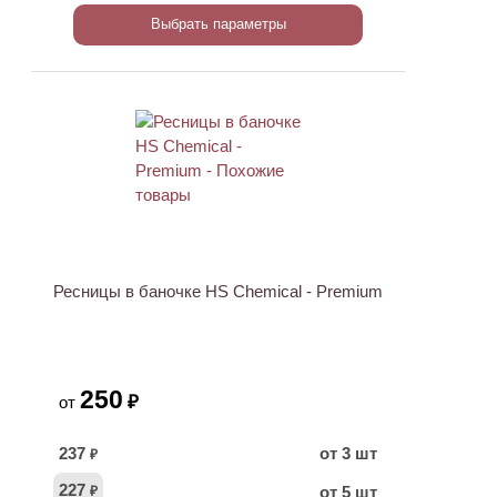
Выбрать параметры
Ресницы в баночке HS Chemical - Premium
250
₽
от
237
от 3 шт
₽
227
от 5 шт
₽