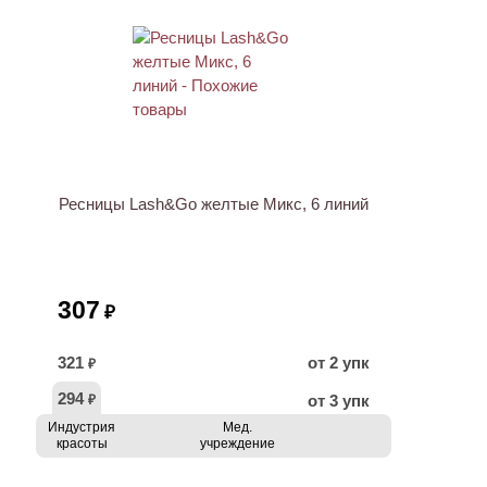
ХИТ
Ресницы Lash&Go желтые Микс, 6 линий
307
₽
321
от 2 упк
₽
294
от 3 упк
₽
Индустрия
Мед.
красоты
учреждение