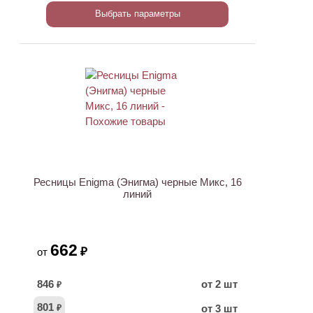
Выбрать параметры
ХИТ
Ресницы Enigma (Энигма) черные Микс, 16
линий
662
₽
от
846
от 2 шт
₽
801
от 3 шт
₽