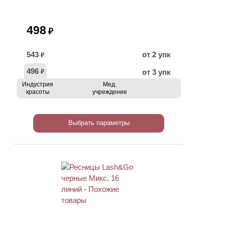
498
₽
543
от 2 упк
₽
496
от 3 упк
₽
Индустрия
Мед.
красоты
учреждение
Выбрать параметры
ХИТ