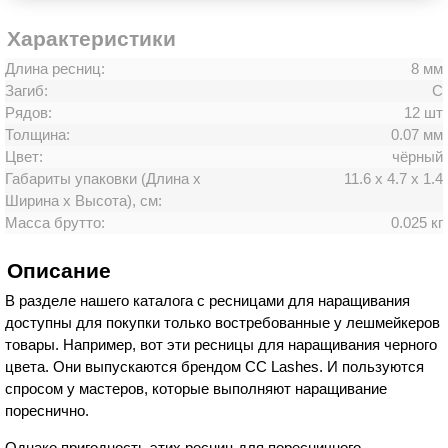
Характеристики
Длина ресниц:
8 мм
Загиб:
C
Рядов:
12 шт
Толщина:
0.07 мм
Цвет:
чёрный
Габариты упаковки (Длина х
11.6 х 4.7 х 1.4
Ширина х Высота), см:
Масса брутто:
0.025 кг
Описание
В разделе нашего каталога с ресницами для наращивания
доступны для покупки только востребованные у лешмейкеров
товары. Например, вот эти ресницы для наращивания черного
цвета. Они выпускаются брендом CC Lashes. И пользуются
спросом у мастеров, которые выполняют наращивание
пореснично.
Однако пригодность этих ресниц для поресничного