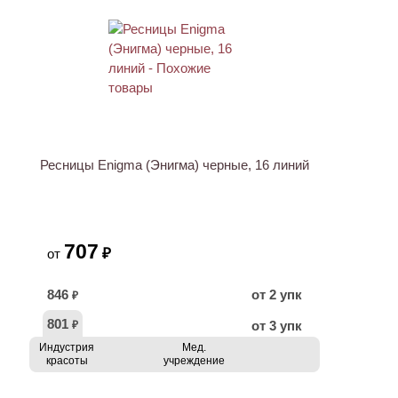
Ресницы Enigma (Энигма) черные, 16 линий
707
₽
от
846
от 2 упк
₽
801
от 3 упк
₽
Индустрия
Мед.
красоты
учреждение