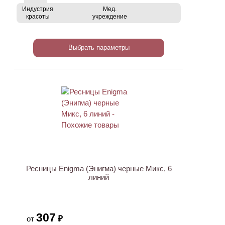
Индустрия
Мед.
красоты
учреждение
Выбрать параметры
ХИТ
Ресницы Enigma (Энигма) черные Микс, 6
линий
307
₽
от