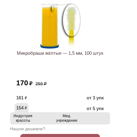
ХИТ
АКЦИЯ
Микробраши жёлтые — 1,5 мм, 100 штук
170
₽
250 ₽
161
от 3 упк
₽
154
от 5 упк
₽
Индустрия
Мед.
красоты
учреждение
Нашли дешевле?