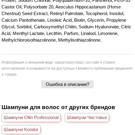
Protein, Sodium Chloride, Polyquaternium-10, Panthenol, PEG-35
Castor Oil, Polysorbate 20, Aesculus Hippocastanum (Horse
Chestnut) Seed Extract, Retinyl Palmitate, Tocopherol, Inositol,
Calcium Pantothenate, Linoleic Acid, Biotin, Glycerin, Propylene
Glycol, Sorbitol, Carboxymethyl Chitin, Sodium Hyaluronate, Citric
Acid, Menthyl Lactate, Lecithin, Parfum, Linalool, Limonene,
Methylchloroisothiazolinone, Methylisothiazolinone.
Информация о внешнем виде, характеристиках, составе и стране
изготовления основывается на доступных к моменту публикации сведениях
о товаре.
Ошибка в описании?
Шампуни для волос от других брендов
Шампуни Ollin Professional
Шампуни Чистовье
Шампуни Kondor