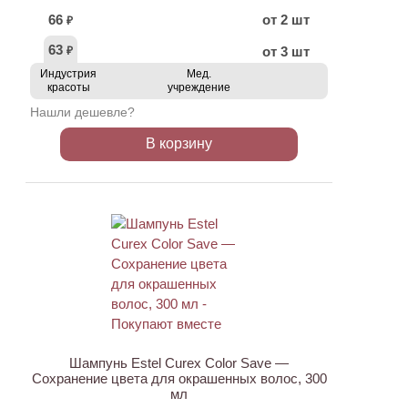
66
от 2 шт
₽
63
от 3 шт
₽
Индустрия
Мед.
красоты
учреждение
Нашли дешевле?
В корзину
ХИТ
Шампунь Estel Curex Color Save —
Сохранение цвета для окрашенных волос, 300
мл