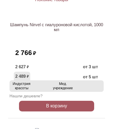
Шампунь Nirvel с гиалуроновой кислотой, 1000
мл
2 766
₽
2 627
от 3 шт
₽
2 489
от 5 шт
₽
Индустрия
Мед.
красоты
учреждение
Нашли дешевле?
В корзину