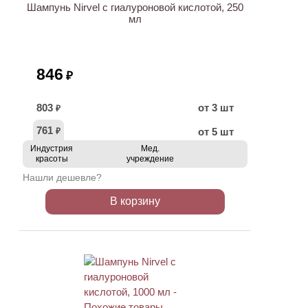
Шампунь Nirvel с гиалуроновой кислотой, 250
мл
846
₽
803
от 3 шт
₽
761
от 5 шт
₽
Индустрия
Мед.
красоты
учреждение
Нашли дешевле?
В корзину