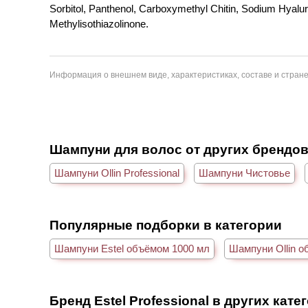
Sorbitol, Panthenol, Carboxymethyl Chitin, Sodium Hyaluro
Methylisothiazolinone.
Информация о внешнем виде, характеристиках, составе и стране
Шампуни для волос от других брендо
Шампуни Ollin Professional
Шампуни Чистовье
Популярные подборки в категории
Шампуни Estel объёмом 1000 мл
Шампуни Ollin о
Бренд Estel Professional в других кате