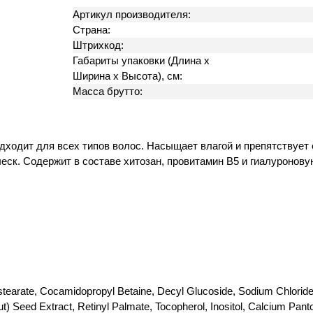
Артикул производителя:
Страна:
Штрихкод:
Габариты упаковки (Длина х
Ширина х Высота), см:
Масса брутто:
ходит для всех типов волос. Насыщает влагой и препятствует е
еск. Содержит в составе хитозан, провитамин B5 и гиалуронову
tearate, Cocamidopropyl Betaine, Decyl Glucoside, Sodium Chloride,
Seed Extract, Retinyl Palmate, Tocopherol, Inositol, Calcium Pantoth