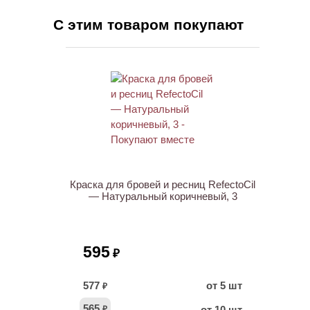
С этим товаром покупают
ХИТ
Краска для бровей и ресниц RefectoCil
— Натуральный коричневый, 3
595
₽
577
от 5 шт
₽
565
от 10 шт
₽