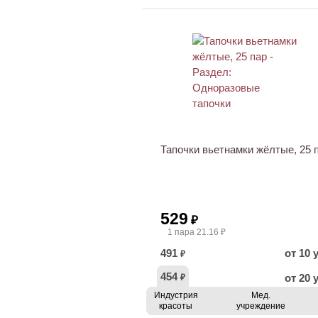
Тапочки вьетнамки жёлтые, 25 
529
₽
1 пара 21.16 ₽
491
от 10 
₽
454
от 20 
₽
Индустрия
Мед.
красоты
учреждение