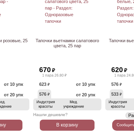
и розовые, 25
Тапочки вьетнамки салатового
Тапочки вье
цвета, 25 пар
670
620
₽
₽
1 пара 26.80 ₽
1 пара 24.8
от 10 упк
623
от 10 упк
576
₽
₽
576
533
от 20 упк
от 20 упк
₽
₽
ед.
Индустрия
Мед.
Индустрия
ждение
красоты
учреждение
красоты
Нашли дешевле?
Ра
ину
В корзину
Сообщить