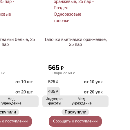
тнамки белые, 25
Тапочки вьетнамки оранжевые,
пар
25 пар
565
₽
0 ₽
1 пара 22.60 ₽
от 10 шт
525
от 10 упк
₽
485
от 20 шт
от 20 упк
₽
Мед.
Индустрия
Мед.
учреждение
красоты
учреждение
скупили
Раскупили
 о поступлении
Сообщить о поступлении