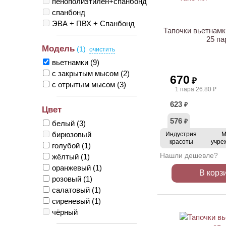
пенополиэтилен+спанбонд
спанбонд
ЭВА + ПВХ + Спанбонд
Тапочки вьетнамк
25 па
Модель
(1)
вьетнамки
(9)
с закрытым мысом
(2)
670
₽
с отрытым мысом
(3)
1 пара 26.80 ₽
623
₽
Цвет
576
₽
белый
(3)
бирюзовый
Индустрия
М
красоты
учре
голубой
(1)
Нашли дешевле?
жёлтый
(1)
оранжевый
(1)
В корз
розовый
(1)
салатовый
(1)
сиреневый
(1)
чёрный