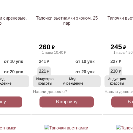
и сиреневые,
Тапочки вьетнамки эконом, 25
Тапочки вье
р
пар
260
245
₽
₽
1 пара 10.40 ₽
1 пара 4.90
от 10 упк
241
от 10 упк
227
₽
₽
221
210
от 20 упк
от 20 упк
₽
₽
ед.
Индустрия
Мед.
Индустрия
ждение
красоты
учреждение
красоты
Нашли дешевле?
Нашли дешев
ину
В корзину
В 