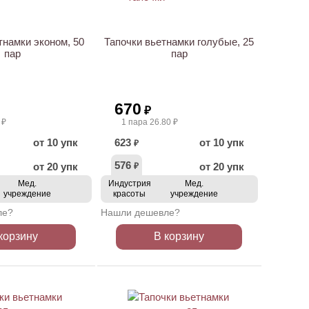
тнамки эконом, 50
Тапочки вьетнамки голубые, 25
пар
пар
670
₽
 ₽
1 пара 26.80 ₽
от 10 упк
623
от 10 упк
₽
576
от 20 упк
от 20 упк
₽
Мед.
Индустрия
Мед.
учреждение
красоты
учреждение
ле?
Нашли дешевле?
корзину
В корзину