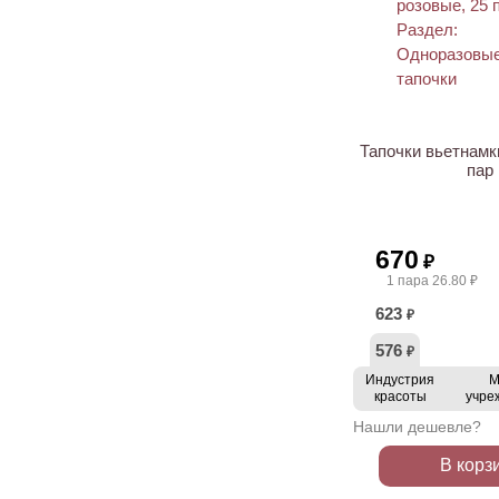
Тапочки вьетнамк
пар
670
₽
1 пара 26.80 ₽
623
₽
576
₽
Индустрия
М
красоты
учре
Нашли дешевле?
В корз