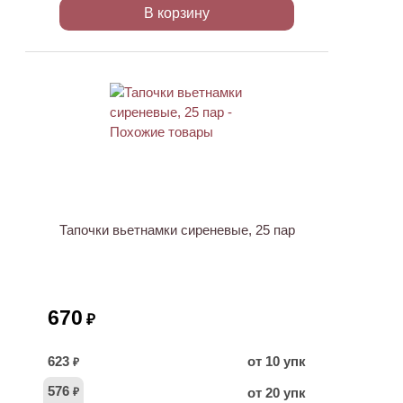
В корзину
Тапочки вьетнамки сиреневые, 25 пар
670
₽
623
от 10 упк
₽
576
от 20 упк
₽