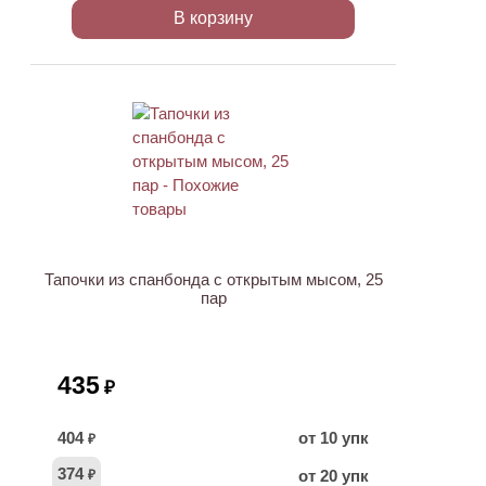
В корзину
ХИТ
Тапочки из спанбонда с открытым мысом, 25
пар
435
₽
404
от 10 упк
₽
374
от 20 упк
₽