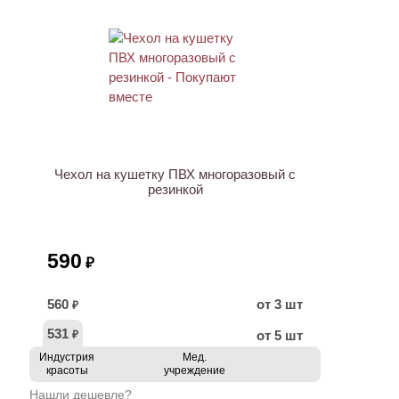
ХИТ
Чехол на кушетку ПВХ многоразовый с
резинкой
590
₽
560
от 3 шт
₽
531
от 5 шт
₽
Индустрия
Мед.
красоты
учреждение
Нашли дешевле?