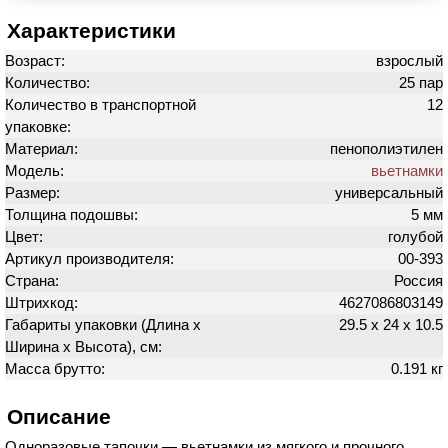
Характеристики
Возраст:
взрослый
Количество:
25 пар
Количество в транспортной
12
упаковке:
Материал:
пенополиэтилен
Модель:
вьетнамки
Размер:
универсальный
Толщина подошвы:
5 мм
Цвет:
голубой
Артикул производителя:
00-393
Страна:
Россия
Штрихкод:
4627086803149
Габариты упаковки (Длина х
29.5 х 24 х 10.5
Ширина х Высота), см:
Масса брутто:
0.191 кг
Описание
Одноразовые тапочки — вьетнамки из мягкого и прочного