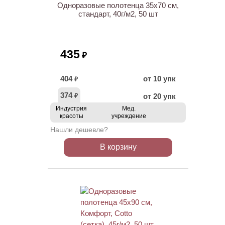
Одноразовые полотенца 35х70 см,
стандарт, 40г/м2, 50 шт
435
₽
404
от 10 упк
₽
374
от 20 упк
₽
Индустрия
Мед.
красоты
учреждение
Нашли дешевле?
В корзину