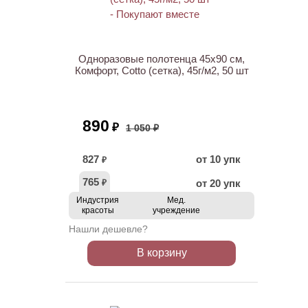
ХИТ
АКЦИЯ
Одноразовые полотенца 45х90 см,
Комфорт, Cotto (сетка), 45г/м2, 50 шт
890
₽
1 050 ₽
827
от 10 упк
₽
765
от 20 упк
₽
Индустрия
Мед.
красоты
учреждение
Нашли дешевле?
В корзину