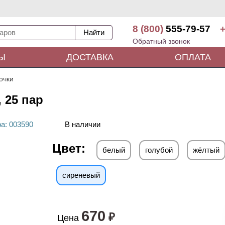
8 (800)
555-79-57
+
Обратный звонок
Ы
ДОСТАВКА
ОПЛАТА
очки
 25 пар
ра
: 00
3590
В наличии
Цвет:
белый
голубой
жёлтый
сиреневый
670
₽
Цена