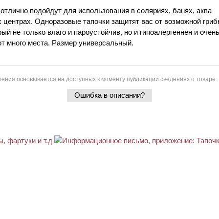
тлично подойдут для использования в соляриях, банях, аква —
 центрах. Одноразовые тапочки защитят вас от возможной грибк
рый не только влаго и пароустойчив, но и гипоалергеннен и оче
т много места. Размер универсальный.
ения основывается на доступных к моменту публикации сведениях о товаре.
Ошибка в описании?