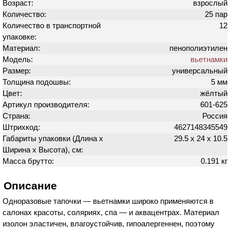
Возраст:
взрослый
Количество:
25 пар
Количество в транспортной
12
упаковке:
Материал:
пенополиэтилен
Модель:
вьетнамки
Размер:
универсальный
Толщина подошвы:
5 мм
Цвет:
жёлтый
Артикул производителя:
601-625
Страна:
Россия
Штрихкод:
4627148345549
Габариты упаковки (Длина х
29.5 х 24 х 10.5
Ширина х Высота), см:
Масса брутто:
0.191 кг
Описание
Одноразовые тапочки — вьетнамки широко применяются в
салонах красоты, соляриях, спа — и аквацентрах. Материал
изолон эластичен, влагоустойчив, гипоалергеннен, поэтому