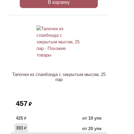
В корзину
Тапочки из спанбонда с закрытым мысом, 25
пар
457
₽
425
от 10 упк
₽
393
от 20 упк
₽