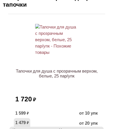
тапочки
НОВИНКА
Тапочки для душа с прозрачным верхом,
белые, 25 пар/упк
1 720
₽
1 599
от 10 упк
₽
1 479
от 20 упк
₽