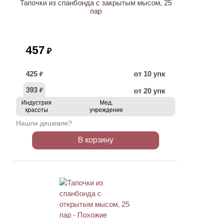
Тапочки из спанбонда с закрытым мысом, 25
пар
457
₽
425
от 10 упк
₽
393
от 20 упк
₽
Индустрия
Мед.
красоты
учреждение
Нашли дешевле?
В корзину
ХИТ