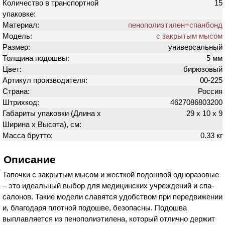
Количество в транспортной
15
упаковке:
Материал:
пенополиэтилен+спанбонд
Модель:
с закрытым мысом
Размер:
универсальный
Толщина подошвы:
5 мм
Цвет:
бирюзовый
Артикул производителя:
00-225
Страна:
Россия
Штрихкод:
4627086803200
Габариты упаковки (Длина х
29 х 10 х 9
Ширина х Высота), см:
Масса брутто:
0.33 кг
Описание
Тапочки с закрытым мысом и жесткой подошвой одноразовые
– это идеальный выбор для медицинских учреждений и спа-
салонов. Такие модели славятся удобством при передвижении
и, благодаря плотной подошве, безопасны. Подошва
выплавляется из пенополиэтилена, который отлично держит