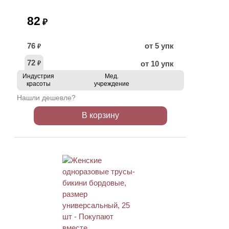
82
₽
76
от 5 упк
₽
72
от 10 упк
₽
Индустрия
Мед.
красоты
учреждение
Нашли дешевле?
В корзину
ХИТ