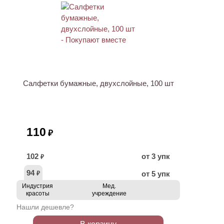
ХИТ
Салфетки бумажные, двухслойные, 100 шт
110
₽
102
от 3 упк
₽
94
от 5 упк
₽
Индустрия
Мед.
красоты
учреждение
Нашли дешевле?