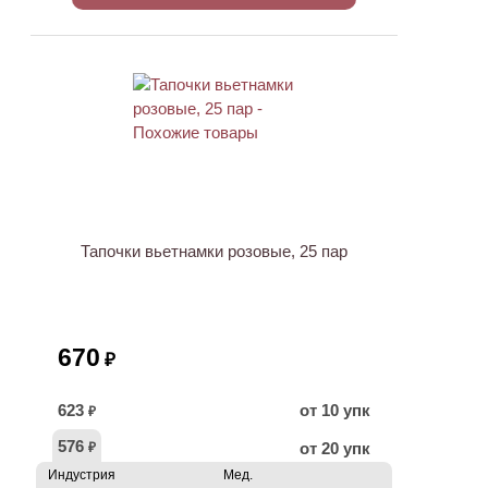
Тапочки вьетнамки розовые, 25 пар
670
₽
623
от 10 упк
₽
576
от 20 упк
₽
Индустрия
Мед.