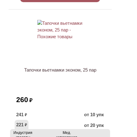
ХИТ
Тапочки вьетнамки эконом, 25 пар
260
₽
241
от 10 упк
₽
221
от 20 упк
₽
Индустрия
Мед.