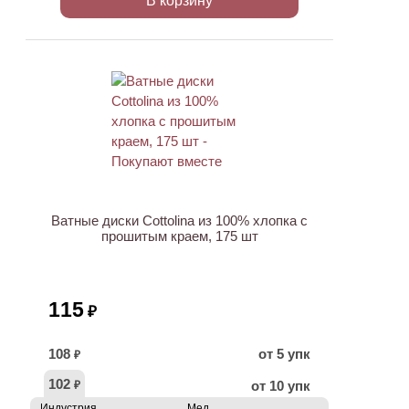
В корзину
ХИТ
Ватные диски Cottolina из 100% хлопка с
прошитым краем, 175 шт
115
₽
108
от 5 упк
₽
102
от 10 упк
₽
Индустрия
Мед.