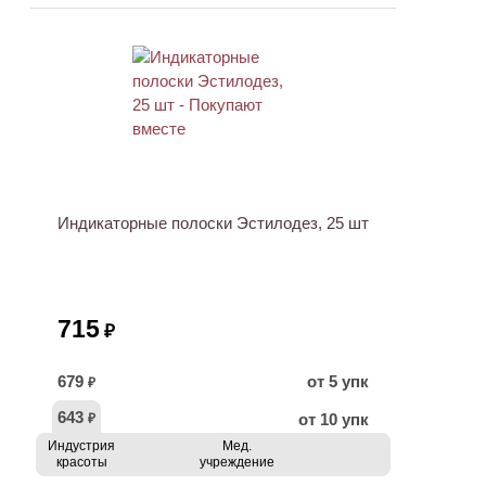
ХИТ
Индикаторные полоски Эстилодез, 25 шт
715
₽
679
от 5 упк
₽
643
от 10 упк
₽
Индустрия
Мед.
красоты
учреждение