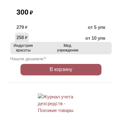
300
₽
279
от 5 упк
₽
258
от 10 упк
₽
Индустрия
Мед.
красоты
учреждение
Нашли дешевле?
В корзину