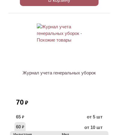
В корзину
ХИТ
Журнал учета генеральных уборок
70
₽
65
от 5 шт
₽
60
от 10 шт
₽
Индустрия
Мед.