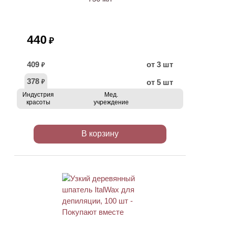
440
₽
409
от 3 шт
₽
378
от 5 шт
₽
Индустрия
Мед.
красоты
учреждение
В корзину
ХИТ