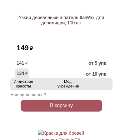
Узкий деревянный шпатель ItalWax для
депиляции, 100 шт
149
₽
141
от 5 упк
₽
134
от 10 упк
₽
Индустрия
Мед.
красоты
учреждение
Нашли дешевле?
В корзину