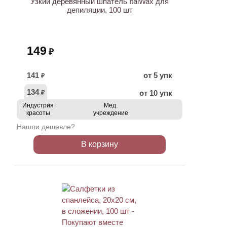
Узкий деревянный шпатель ItalWax для
депиляции, 100 шт
149
₽
141
от 5 упк
₽
134
от 10 упк
₽
Индустрия
Мед.
красоты
учреждение
Нашли дешевле?
В корзину
ХИТ