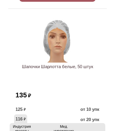
ХИТ
Шапочки Шарлотта белые, 50 штук
135
₽
125
от 10 упк
₽
116
от 20 упк
₽
Индустрия
Мед.