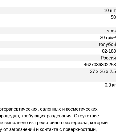
10 шт
50
sms
20 гр/м²
голубой
02-188
Россия
4627086802258
37 х 26 х 2.5
0.3 кг
отерапевтических, салонных и косметических
 процедур, требующих раздевания. Отсутствие
ие выполнено из трехслойного материала, который
 от загрязнений и контакта с поверхностями,