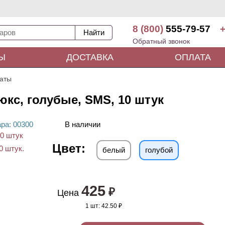
8 (800)
555-79-57
+
Обратный звонок
Ы
ДОСТАВКА
ОПЛАТА
аты
юкс, голубые, SMS, 10 штук
ара
: 00
300
В наличии
Цвет:
белый
голубой
425
₽
Цена
1 шт:
42.50 ₽