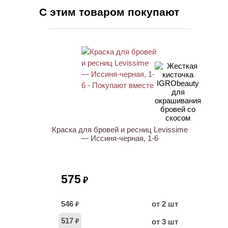
С этим товаром покупают
Краска для бровей и ресниц Levissime
— Иссиня-черная, 1-6
575
₽
546
от 2 шт
₽
517
от 3 шт
₽