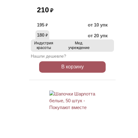
210
₽
195
от 10 упк
₽
180
от 20 упк
₽
Индустрия
Мед.
красоты
учреждение
Нашли дешевле?
В корзину
ХИТ