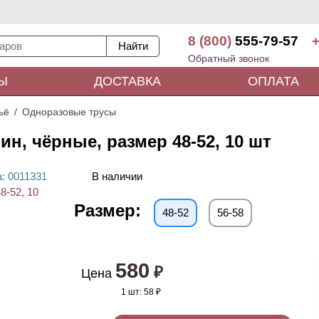
8 (800)
555-79-57
+
Обратный звонок
Ы
ДОСТАВКА
ОПЛАТА
ьё
Одноразовые трусы
н, чёрные, размер 48-52, 10 шт
а
: 00
11331
В наличии
Размер:
48-52
56-58
580
₽
Цена
1 шт:
58 ₽