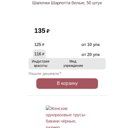
Шапочки Шарлотта белые, 50 штук
135
₽
125
от 10 упк
₽
116
от 20 упк
₽
Индустрия
Мед.
красоты
учреждение
Нашли дешевле?
В корзину