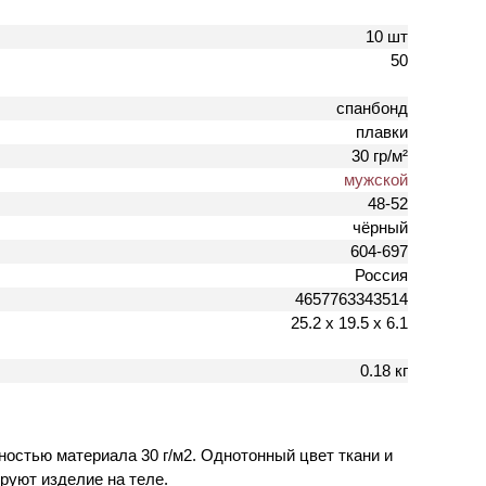
10 шт
50
спанбонд
плавки
30 гр/м²
мужской
48-52
чёрный
604-697
Россия
4657763343514
25.2 х 19.5 х 6.1
0.18 кг
остью материала 30 г/м2. Однотонный цвет ткани и
руют изделие на теле.