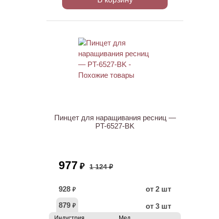
АКЦИЯ
Пинцет для наращивания ресниц —
PT-6527-BK
977
₽
1 124 ₽
928
от 2 шт
₽
879
от 3 шт
₽
Индустрия
Мед.