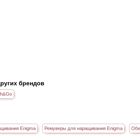
других брендов
sh&Go
ащивания Enigma
Ремуверы для наращивания Enigma
Обе