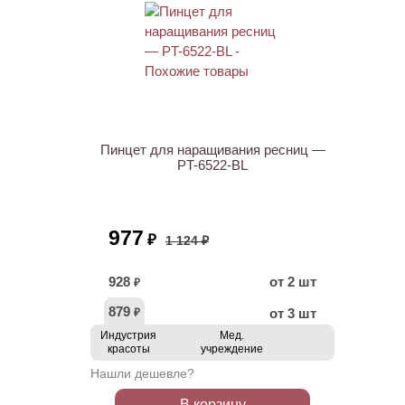
АКЦИЯ
Пинцет для наращивания ресниц —
PT-6522-BL
977
₽
1 124 ₽
928
от 2 шт
₽
879
от 3 шт
₽
Индустрия
Мед.
красоты
учреждение
Нашли дешевле?
В корзину