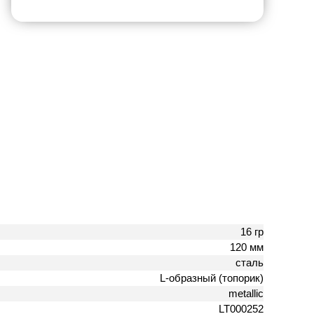
16 гр
120 мм
сталь
L-образный (топорик)
metallic
LT000252