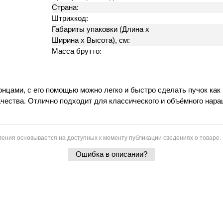
Страна:
Штрихкод:
Габариты упаковки (Длина х
Ширина х Высота), см:
Масса брутто:
ами, с его помощью можно легко и быстро сделать пучок как в
ачества. Отлично подходит для классического и объёмного нара
ения основывается на доступных к моменту публикации сведениях о товаре.
Ошибка в описании?