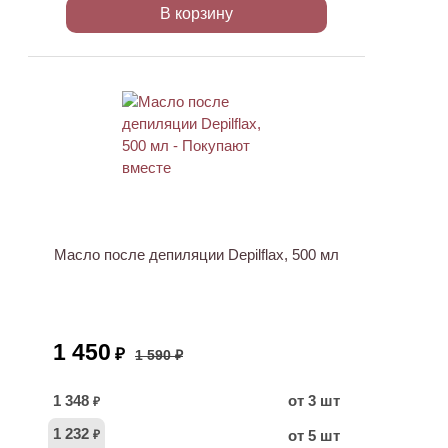
В корзину
ХИТ
АКЦИЯ
Масло после депиляции Depilflax, 500 мл
1 450
₽
1 590 ₽
1 348
от 3 шт
₽
1 232
от 5 шт
₽