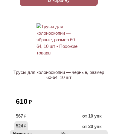
В корзину
Трусы для колоноскопии — чёрные, размер
60-64, 10 шт
610
₽
567
от 10 упк
₽
524
от 20 упк
₽
Индустрия
Мед.