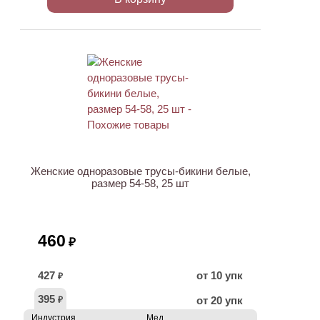
Женские одноразовые трусы-бикини белые,
размер 54-58, 25 шт
460
₽
427
от 10 упк
₽
395
от 20 упк
₽
Индустрия
Мед.