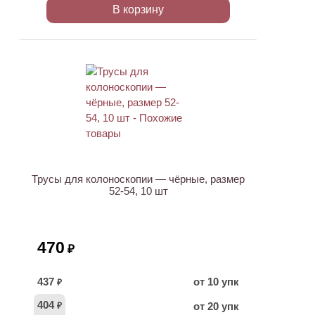
В корзину
Трусы для колоноскопии — чёрные, размер
52-54, 10 шт
470
₽
437
от 10 упк
₽
404
от 20 упк
₽