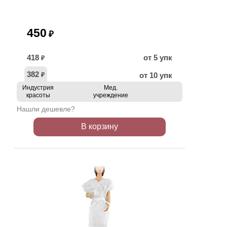
450
₽
418
от 5 упк
₽
382
от 10 упк
₽
Индустрия
Мед.
красоты
учреждение
Нашли дешевле?
В корзину
ХИТ