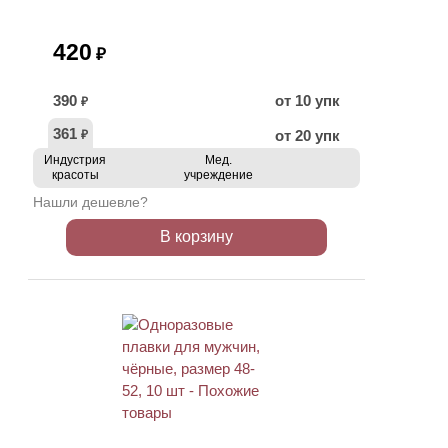
420
₽
390
от 10 упк
₽
361
от 20 упк
₽
Индустрия
Мед.
красоты
учреждение
Нашли дешевле?
В корзину
ХИТ