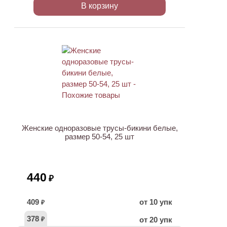
В корзину
ХИТ
Женские одноразовые трусы-бикини белые,
размер 50-54, 25 шт
440
₽
409
от 10 упк
₽
378
от 20 упк
₽