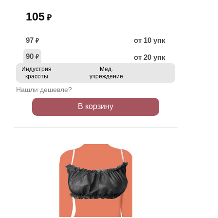
105
₽
97
от 10 упк
₽
90
от 20 упк
₽
Индустрия
Мед.
красоты
учреждение
Нашли дешевле?
В корзину
ХИТ