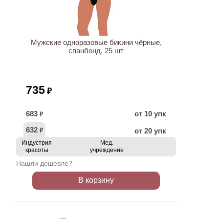
ХИТ
Мужские одноразовые бикини чёрные,
спанбонд, 25 шт
735
₽
683
от 10 упк
₽
632
от 20 упк
₽
Индустрия
Мед.
красоты
учреждение
Нашли дешевле?
В корзину