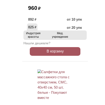
960
₽
892
от 10 упк
₽
825
от 20 упк
₽
Индустрия
Мед.
красоты
учреждение
Нашли дешевле?
В корзину
ХИТ