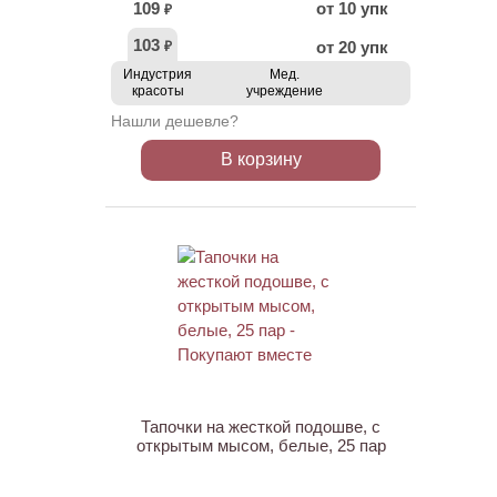
109
от 10 упк
₽
103
от 20 упк
₽
Индустрия
Мед.
красоты
учреждение
Нашли дешевле?
В корзину
ХИТ
Тапочки на жесткой подошве, с
открытым мысом, белые, 25 пар