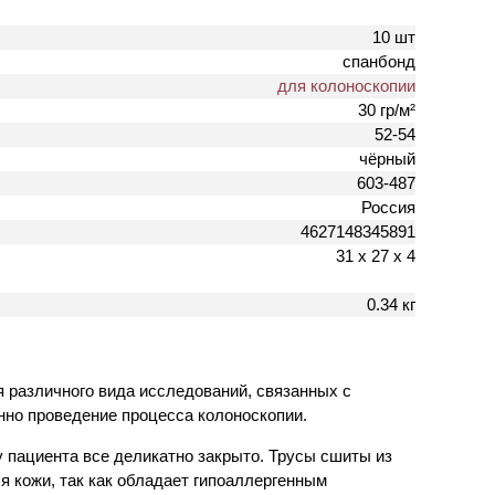
10 шт
спанбонд
для колоноскопии
30 гр/м²
52-54
чёрный
603-487
Россия
4627148345891
31 х 27 х 4
0.34 кг
я различного вида исследований, связанных с
нно проведение процесса колоноскопии.
 пациента все деликатно закрыто. Трусы сшиты из
я кожи, так как обладает гипоаллергенным