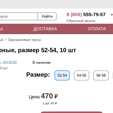
8 (800)
555-79-57
+
Обратный звонок
Ы
ДОСТАВКА
ОПЛАТА
ьё
Одноразовые трусы
ные, размер 52-54, 10 шт
а
: 00
10030
В наличии
Размер:
52-54
54-56
56-58
470
₽
Цена
1 шт:
47 ₽