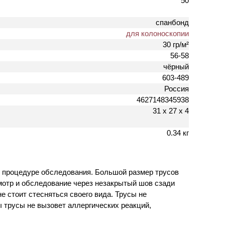
50
спанбонд
для колоноскопии
30 гр/м²
56-58
чёрный
603-489
Россия
4627148345938
31 х 27 х 4
0.34 кг
й процедуре обследования. Большой размер трусов
смотр и обследование через незакрытый шов сзади
е стоит стесняться своего вида. Трусы не
 трусы не вызовет аллергических реакций,