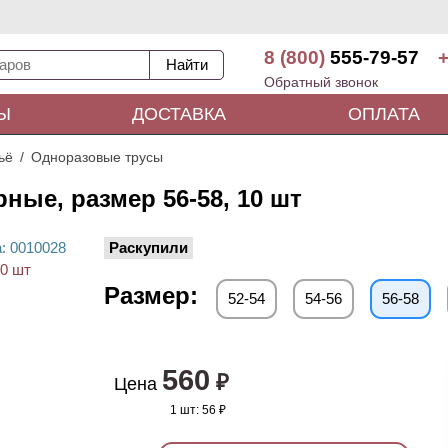
8 (800)
555-79-57
+
Обратный звонок
Ы
ДОСТАВКА
ОПЛАТА
ьё
Одноразовые трусы
ные, размер 56-58, 10 шт
а
: 00
10028
Раскупили
Размер:
52-54
54-56
56-58
560
₽
Цена
1 шт:
56 ₽