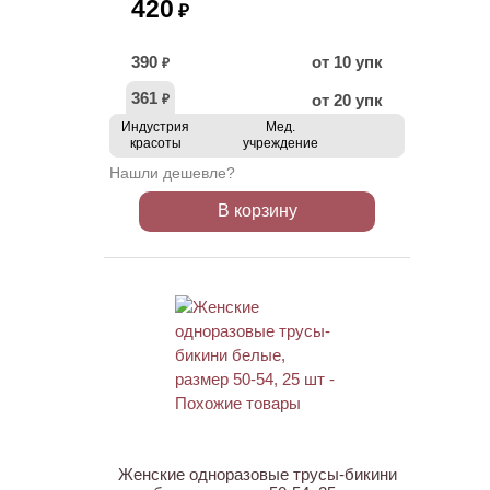
420
₽
390
от 10 упк
₽
361
от 20 упк
₽
Индустрия
Мед.
красоты
учреждение
Нашли дешевле?
В корзину
ХИТ
Женские одноразовые трусы-бикини